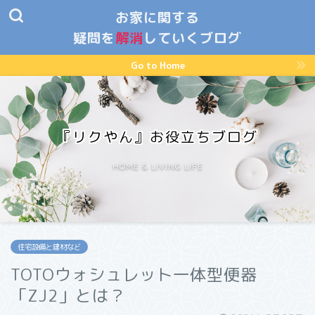
お家に関する
疑問を
解消
していくブログ
Go to Home
『リクやん』お役立ちブログ
HOME & LIVING LIFE
住宅設備と建材など
TOTOウォシュレット一体型便器
「ZJ2」とは？