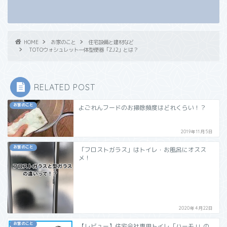
HOME
お家のこと
住宅設備と建材など
TOTOウォシュレット一体型便器「ZJ2」とは？
RELATED POST
お家のこと
よごれんフードのお掃除頻度はどれくらい！？
2019年11月5日
お家のこと
「フロストガラス」はトイレ・お風呂にオスス
メ！
2020年4月22日
お家のこと
【レビュー】住宅会社専用トイレ「ハーモJ」の