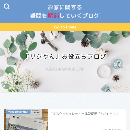
お家に関する
疑問を
解消
していくブログ
Go to Home
『リクやん』お役立ちブログ
HOME & LIVING LIFE
住宅設備と建材など
TOTOウォシュレット一体型便器「ZJ2」とは？