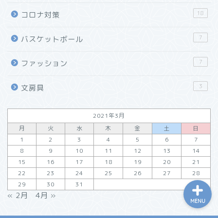
ローラーボールペン
18
コロナ対策
「リショップナビ」はこん
7
バスケットボール
な人におすすめ！特徴と活
用方法をご紹介
7
ファッション
「窓リフォーム」の工法と
3
文房具
効果・選び方まとめ
2021年3月
リフォーム会社紹介サイト
「ホームプロ」がおすすめ
月
火
水
木
金
土
日
な理由
1
2
3
4
5
6
7
8
9
10
11
12
13
14
15
16
17
18
19
20
21
22
23
24
25
26
27
28
29
30
31
« 2月
4月 »
MENU