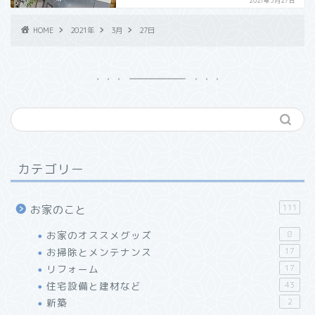
2021年3月27日
HOME
2021年
3月
27日
カテゴリー
111
お家のこと
お家のオススメグッズ
8
お掃除とメンテナンス
17
リフォーム
17
住宅設備と建材など
43
【レビュー】万年筆インク
新築
2
が使える「J.HERBIN」