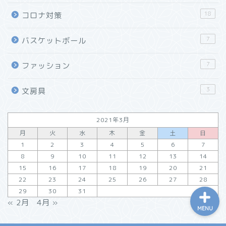
ローラーボールペン
18
コロナ対策
「リショップナビ」はこん
7
バスケットボール
な人におすすめ！特徴と活
用方法をご紹介
7
ファッション
「窓リフォーム」の工法と
3
文房具
効果・選び方まとめ
2021年3月
リフォーム会社紹介サイト
「ホームプロ」がおすすめ
月
火
水
木
金
土
日
な理由
1
2
3
4
5
6
7
8
9
10
11
12
13
14
15
16
17
18
19
20
21
22
23
24
25
26
27
28
29
30
31
« 2月
4月 »
MENU