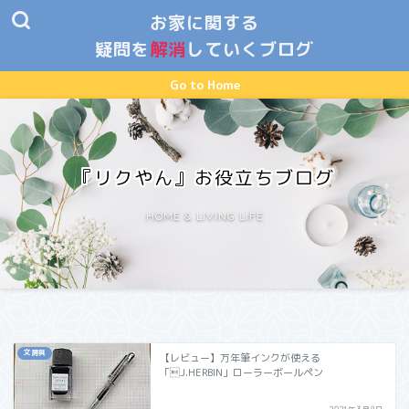
お家に関する
疑問を
解消
していくブログ
Go to Home
『リクやん』お役立ちブログ
HOME & LIVING LIFE
文房具
【レビュー】万年筆インクが使える
「J.HERBIN」ローラーボールペン