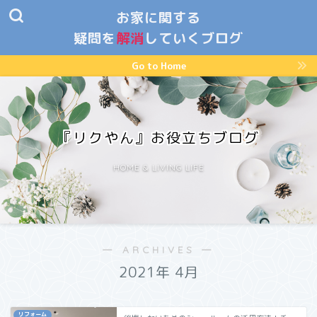
お家に関する
疑問を
解消
していくブログ
Go to Home
『リクやん』お役立ちブログ
HOME & LIVING LIFE
― ARCHIVES ―
2021年 4月
リフォーム