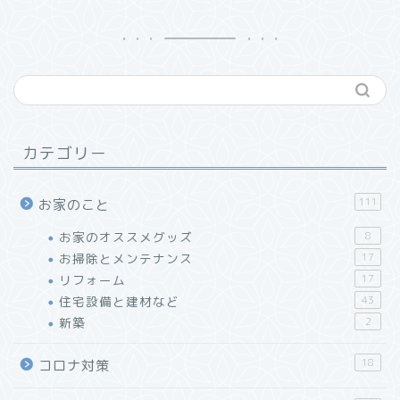
カテゴリー
111
お家のこと
お家のオススメグッズ
8
お掃除とメンテナンス
17
リフォーム
17
住宅設備と建材など
43
【レビュー】万年筆インク
新築
2
が使える「J.HERBIN」
ローラーボールペン
18
コロナ対策
「リショップナビ」はこん