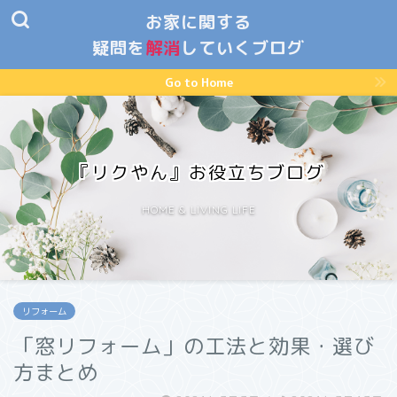
お家に関する
疑問を
解消
していくブログ
Go to Home
『リクやん』お役立ちブログ
HOME & LIVING LIFE
リフォーム
「窓リフォーム」の工法と効果・選び
方まとめ