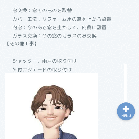
「リショップナビ」はこん
窓交換
：窓そのものを取替
な人におすすめ！特徴と活
カバー工法
：リフォーム用の窓を上から設置
用方法をご紹介
内窓
：今のある窓を生かして、内側に設置
ガラス交換
：今の窓のガラスのみ交換
「窓リフォーム」の工法と
【その他工事】
効果・選び方まとめ
シャッター、雨戸の取り付け
リフォーム会社紹介サイト
「ホームプロ」がおすすめ
外付けシェードの取り付け
な理由
MENU