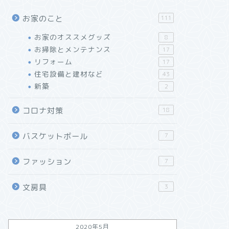
お家のこと
111
お家のオススメグッズ
8
お掃除とメンテナンス
17
リフォーム
17
住宅設備と建材など
43
新築
2
コロナ対策
18
バスケットボール
7
ファッション
7
文房具
3
2020年5月