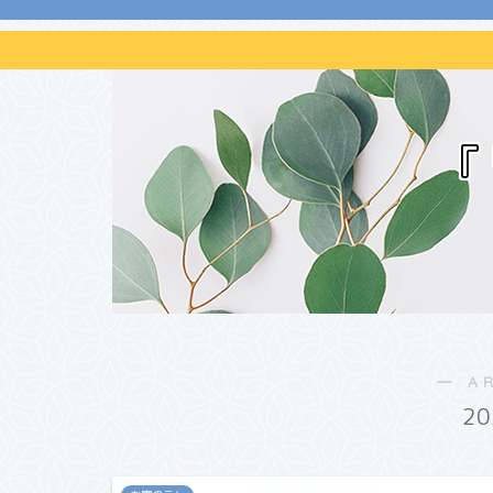
『
― A
2