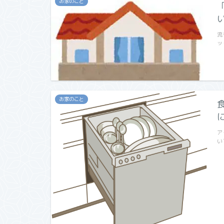
お家のこと
流
ッ
お家のこと
ア
い