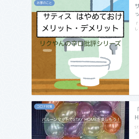
お家のこと
「
し
コロナ対策
S
っ