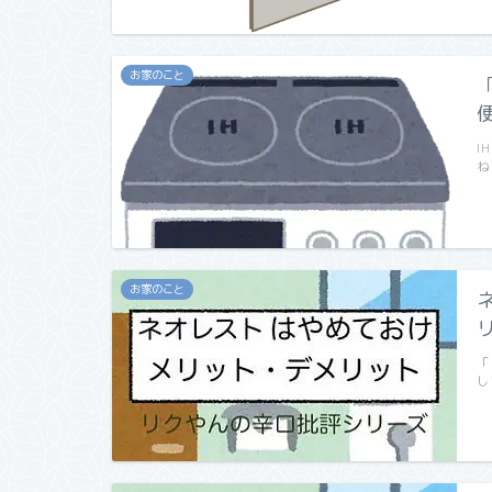
お家のこと
I
ね
お家のこと
「
し