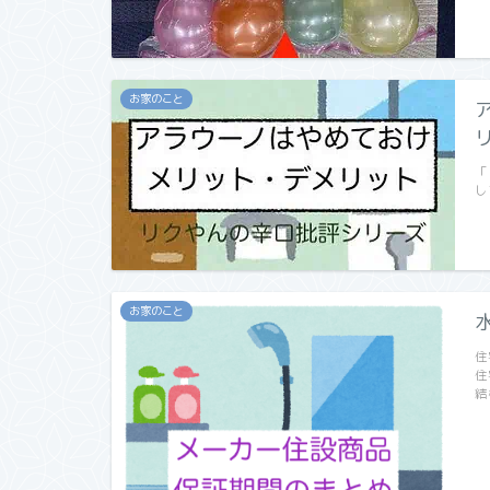
お家のこと
「
し
お家のこと
住
住
結