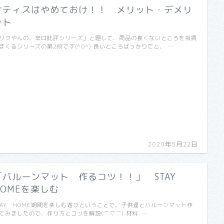
サティスはやめておけ！！ メリット・デメリ
ット
リクやんの、辛口批評シリーズ」と題して、商品の良くないところを指摘
まくるシリーズの第2段です(^O^) 良いところばっかりだと、 …
2020年5月22日
「バルーンマット 作るコツ！！」 STAY
HOMEを楽しむ
TAY HOME期間を楽しむ遊びということで、子供達とバルーンマット作
てみましたので、作り方とコツを解説(￣▽￣) 材料 …