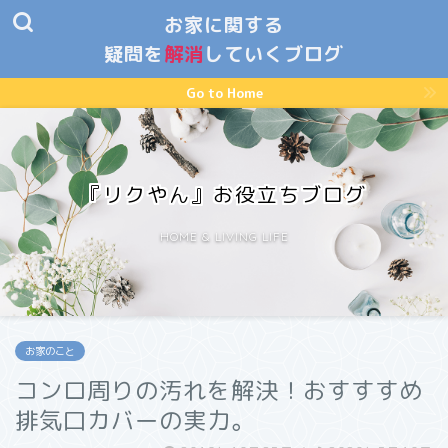
お家に関する
疑問を
解消
していくブログ
Go to Home
『リクやん』お役立ちブログ
HOME & LIVING LIFE
お家のこと
コンロ周りの汚れを解決！おすすすめ
排気口カバーの実力。