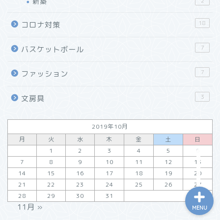
が使える「J.HERBIN」
新築
2
ローラーボールペン
18
コロナ対策
「リショップナビ」はこん
な人におすすめ！特徴と活
7
バスケットボール
用方法をご紹介
7
ファッション
「窓リフォーム」の工法と
効果・選び方まとめ
3
文房具
リフォーム会社紹介サイト
2019年10月
「ホームプロ」がおすすめ
月
火
水
木
金
土
日
な理由
1
2
3
4
5
6
7
8
9
10
11
12
13
14
15
16
17
18
19
20
21
22
23
24
25
26
27
28
29
30
31
11月 »
MENU