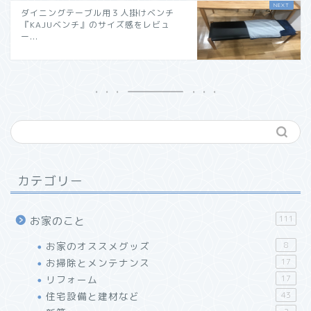
ダイニングテーブル用３人掛けベンチ
『KAJUベンチ』のサイズ感をレビュ
ー...
カテゴリー
111
お家のこと
お家のオススメグッズ
8
お掃除とメンテナンス
17
リフォーム
17
住宅設備と建材など
43
【レビュー】万年筆インク