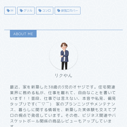
IH
グリル
コンロ
排気口カバー
ABOUT ME
リクやん
最近、家を新築した38歳の3児のオヤジです。住宅関連
業界に務める私が、仕事を離れて、自由なことを書いて
います！！普段、仕事では言えない、本音や私見、偏見
タップリです(￣▽￣) 家のプランニングやメンテナン
ス、暮らしに関する情報を、新築した実体験も交えてプ
ロの視点で発信しています。その他、ビジネス関連やバ
スケットボール関係の商品レビューもアップしていま
す。