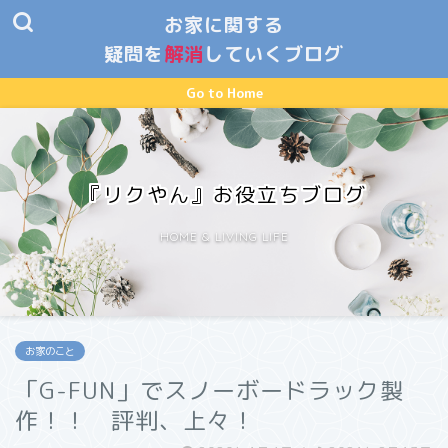
お家に関する
疑問を
解消
していくブログ
Go to Home
『リクやん』お役立ちブログ
HOME & LIVING LIFE
お家のこと
「G-FUN」でスノーボードラック製
作！！ 評判、上々！