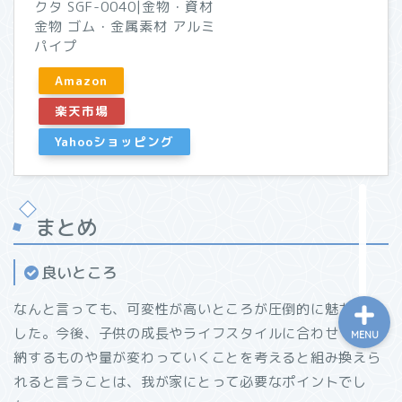
クタ SGF-0040|金物・資材
「リショップナビ」はこん
金物 ゴム・金属素材 アルミ
な人におすすめ！特徴と活
パイプ
用方法をご紹介
Amazon
「窓リフォーム」の工法と
楽天市場
効果・選び方まとめ
Yahooショッピング
リフォーム会社紹介サイト
「ホームプロ」がおすすめ
な理由
まとめ
良いところ
なんと言っても、可変性が高いところが圧倒的に魅力的で
した。今後、子供の成長やライフスタイルに合わせて、収
MENU
納するものや量が変わっていくことを考えると組み換えら
れると言うことは、我が家にとって必要なポイントでし