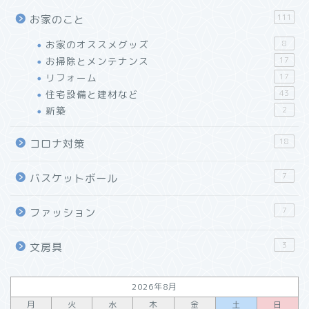
111
お家のこと
お家のオススメグッズ
8
お掃除とメンテナンス
17
リフォーム
17
住宅設備と建材など
43
新築
2
【レビュー】万年筆インク
が使える「J.HERBIN」
18
コロナ対策
ローラーボールペン
7
バスケットボール
「リショップナビ」はこん
な人におすすめ！特徴と活
7
ファッション
用方法をご紹介
3
文房具
「窓リフォーム」の工法と
効果・選び方まとめ
2026年8月
リフォーム会社紹介サイト
月
火
水
木
金
土
日