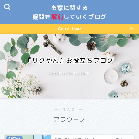
お家に関する
疑問を
解消
していくブログ
Go to Home
『リクやん』お役立ちブログ
HOME & LIVING LIFE
― TAG ―
アラウーノ
お家のこと