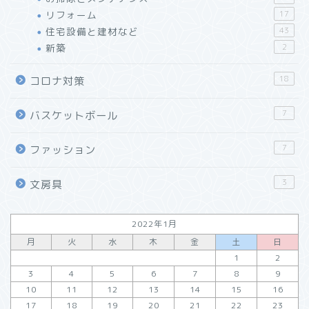
リフォーム
17
住宅設備と建材など
43
新築
2
【レビュー】万年筆インク
が使える「J.HERBIN」
18
コロナ対策
ローラーボールペン
7
バスケットボール
「リショップナビ」はこん
な人におすすめ！特徴と活
7
用方法をご紹介
ファッション
3
文房具
「窓リフォーム」の工法と
効果・選び方まとめ
2022年1月
リフォーム会社紹介サイト
月
火
水
木
金
土
日
「ホームプロ」がおすすめ
1
2
な理由
3
4
5
6
7
8
9
10
11
12
13
14
15
16
17
18
19
20
21
22
23