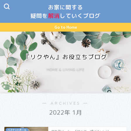
お家に関する
疑問を
解消
していくブログ
Go to Home
『リクやん』お役立ちブログ
HOME & LIVING LIFE
― ARCHIVES ―
2022年 1月
バスケットボール