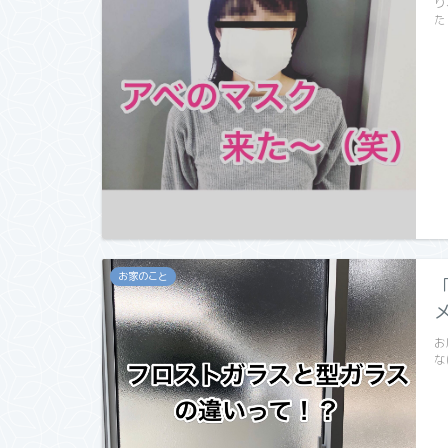
り
た
お家のこと
お
な