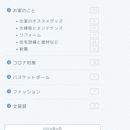
お家のこと
111
お家のオススメグッズ
8
お掃除とメンテナンス
17
リフォーム
17
住宅設備と建材など
43
新築
2
コロナ対策
18
バスケットボール
7
ファッション
7
文房具
3
2020年4月