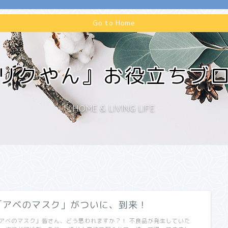
Go to Home
リクやん』お役立ちブ
HOME & LIVING LIFE
「アベのマスク」がついに、到来！
アベのマスク」皆さん、どう思われますか？！ 不良品が発生していた