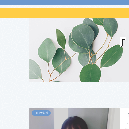
『
コロナ対策
「