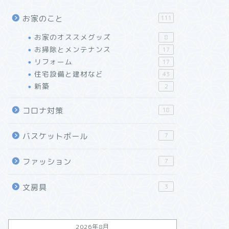
お家のこと
111
お家のオススメグッズ
8
お掃除とメンテナンス
17
リフォーム
17
住宅設備と建材など
43
新築
2
コロナ対策
18
バスケットボール
7
ファッション
7
文房具
3
2026年8月