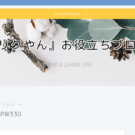
Go to Home
リクやん』お役立ちブ
HOME & LIVING LIFE
 TAG ―
APW330