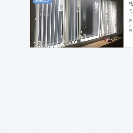
お家のこと
省
メ
費