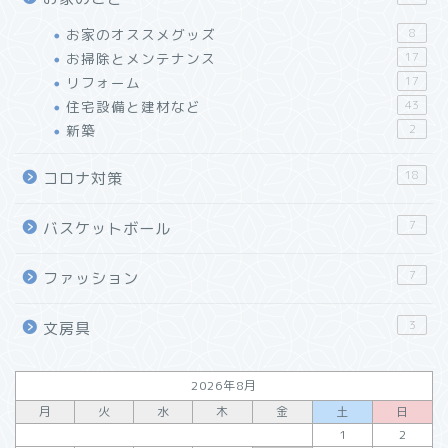
お家のオススメグッズ
8
お掃除とメンテナンス
17
リフォーム
17
住宅設備と建材など
43
新築
2
【レビュー】万年筆インク
が使える「J.HERBIN」
18
コロナ対策
ローラーボールペン
7
バスケットボール
「リショップナビ」はこん
な人におすすめ！特徴と活
7
ファッション
用方法をご紹介
3
文房具
「窓リフォーム」の工法と
効果・選び方まとめ
2026年8月
リフォーム会社紹介サイト
月
火
水
木
金
土
日
「ホームプロ」がおすすめ
1
2