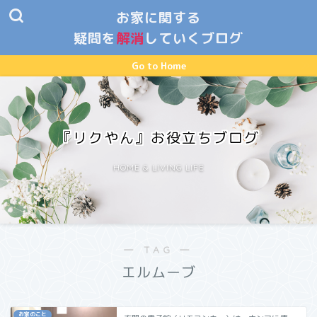
お家に関する
疑問を
解消
していくブログ
Go to Home
『リクやん』お役立ちブログ
HOME & LIVING LIFE
― TAG ―
エルムーブ
お家のこと